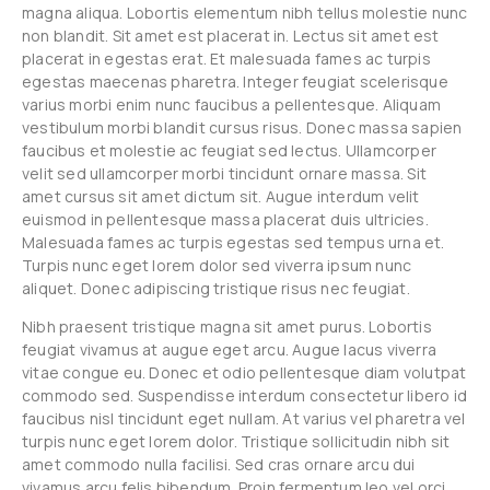
magna aliqua. Lobortis elementum nibh tellus molestie nunc
non blandit. Sit amet est placerat in. Lectus sit amet est
placerat in egestas erat. Et malesuada fames ac turpis
egestas maecenas pharetra. Integer feugiat scelerisque
varius morbi enim nunc faucibus a pellentesque. Aliquam
vestibulum morbi blandit cursus risus. Donec massa sapien
faucibus et molestie ac feugiat sed lectus. Ullamcorper
velit sed ullamcorper morbi tincidunt ornare massa. Sit
amet cursus sit amet dictum sit. Augue interdum velit
euismod in pellentesque massa placerat duis ultricies.
Malesuada fames ac turpis egestas sed tempus urna et.
Turpis nunc eget lorem dolor sed viverra ipsum nunc
aliquet. Donec adipiscing tristique risus nec feugiat.
Nibh praesent tristique magna sit amet purus. Lobortis
feugiat vivamus at augue eget arcu. Augue lacus viverra
vitae congue eu. Donec et odio pellentesque diam volutpat
commodo sed. Suspendisse interdum consectetur libero id
faucibus nisl tincidunt eget nullam. At varius vel pharetra vel
turpis nunc eget lorem dolor. Tristique sollicitudin nibh sit
amet commodo nulla facilisi. Sed cras ornare arcu dui
vivamus arcu felis bibendum. Proin fermentum leo vel orci