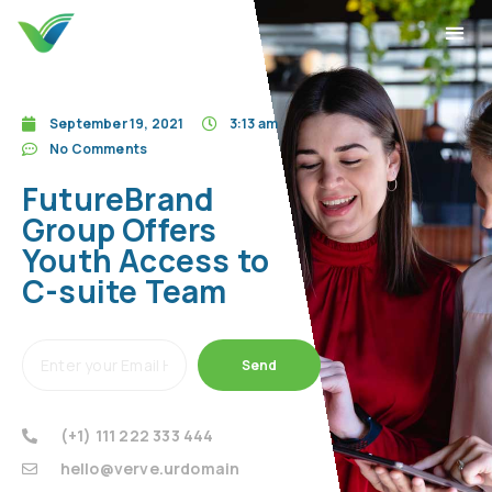
September 19, 2021
3:13 am
No Comments
FutureBrand
Group Offers
Youth Access to
C-suite Team
Send
(+1) 111 222 333 444
hello@verve.urdomain