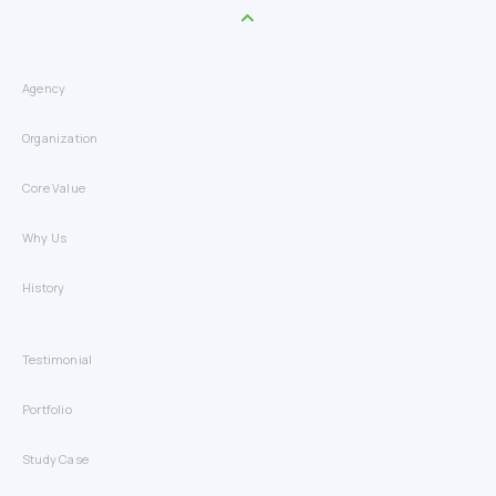
Agency
Organization
Core Value
Why Us
History
Testimonial
Portfolio
Study Case